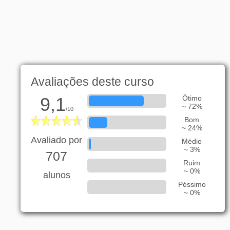
Avaliações deste curso
9,1
Ótimo
~ 72%
/10
Bom
~ 24%
Avaliado por
Médio
~ 3%
707
Ruim
~ 0%
alunos
Péssimo
~ 0%