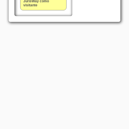
JurisWay como
visitante