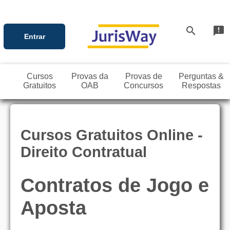
search
announcement
Entrar
Cursos
Provas da
Provas de
Perguntas &
Gratuitos
OAB
Concursos
Respostas
Cursos Gratuitos Online -
Direito Contratual
Contratos de Jogo e
Aposta