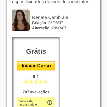
especificidades desses dois institutos.
Renata Cambraia
Criação:
28/03/07
Alteração:
28/03/07
Grátis
9,1
707 avaliações
Você está
error_outline
acessando o